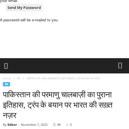
your email
A password will be e-mailed to you.
H
i
n
d
i
N
e
w
s
Home
देश
पाकिस्तान की परमाणु चालबाज़ी का पुराना इतिहास, ट्रंप के बयान पर भारत...
P
देश
o
पाकिस्तान की परमाणु चालबाज़ी का पुराना
r
t
इतिहास, ट्रंप के बयान पर भारत की सख़्त
a
नज़र
l
By
Editor
-
November 7, 2025
98
0