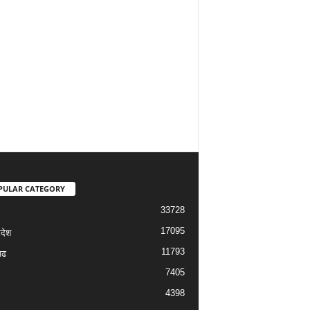
PULAR CATEGORY
33728
17095
रदेश
11793
गढ
7405
4398