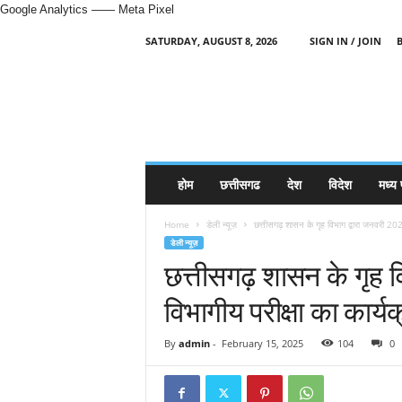
Google Analytics
—— Meta Pixel
SATURDAY, AUGUST 8, 2026
SIGN IN / JOIN
H
i
n
d
i
N
e
होम
छत्तीसगढ
देश
विदेश
मध्य 
w
s
Home
डेली न्यूज़
छत्तीसगढ़ शासन के गृह विभाग द्वारा जनवरी 2025
P
डेली न्यूज़
o
छत्तीसगढ़ शासन के गृह 
r
t
विभागीय परीक्षा का कार्य
a
l
By
admin
-
February 15, 2025
104
0