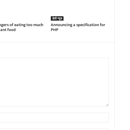
डेली न्यूज़
gers of eating too much
Announcing a specification for
rant food
PHP