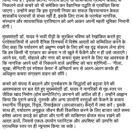
किया गया है। इसके अंतर्गत नगरीय क्षेत्रों के साथ-साथ ग्रामीण अंचलों से
निकलने वाले कचरे को भी समेकित कर वैज्ञानिक पद्धति से प्रबंधित किया
जाएगा। उन्होंने कहा कि इस दूरगामी नियम का सफल क्रियान्वयन केवल
शासकीय प्रयासों से संभव नहीं है, इसके लिए राज्य के प्रत्येक नागरिक,
संस्थान और व्यावसायिक प्रतिष्ठान को आगे आकर अपनी महती भूमिका निभानी
होगी।
मुख्यमंत्री डॉ. यादव ने भावी पीढ़ी के सुरक्षित भविष्य को रेखांकित करते हुए
प्रदेशवासियों से अपनी दैनिक दिनचर्या में विशेष आदतों को सम्मिलित करने के
लिए कहा कि पर्यावरण को अक्षुण्ण रखने के लिए हमें यह दृढ़ संकल्प लेना होगा
कि हम किसी भी प्रकार का कचरा न तो खुले में फेंकेंगे और न ही उसे जलाएंगे।
अपने घर, गली, मोहल्ले और नगर को कचरा मुक्त बनाने के लिए यह आवश्यक है
कि नागरिक अपने घरों से निकलने वाले अपशिष्ट को चार श्रेणियों— 'गीला,
सूखा, सैनिटरी एवं स्पेशल केयर' में अनिवार्य रूप से अलग-अलग करके ही
अधिकृत कचरा संग्रहण वाहन को सौंपें।
कचरे को संपदा में बदलने और पुनर्चक्रण के सिद्धांतों को बढ़ावा देने की
आवश्यकता पर बल देते हुए मुख्यमंत्री डॉ. यादव ने नागरिकों से गृह-स्तर पर
जैविक खाद निर्माण (होम कम्पोस्टिंग) अपनाने की अपील की है। उन्होंने आह्वान
किया कि पुराने कपड़े, पुस्तकें और अन्य उपयोगी वस्तुओं को फेंकने के बजाय
स्थानीय 'रिड्यूस, रियूस, रिसाईकल' (आरआरआर) केंद्रों में जमा करें। इसके
साथ ही, पर्यावरण अनुकूल जीवन शैली विकसित करने के लिए बाजार जाते समय
हमेशा अपना कपड़े का झोला और पानी की व्यक्तिगत बोतल साथ रखने की
आदत डालें, जिससे एकल-उपयोग प्लास्टिक और अपशिष्ट की उत्पत्ति को
प्राथमिक स्तर पर ही न्यूनतम किया जा सके।