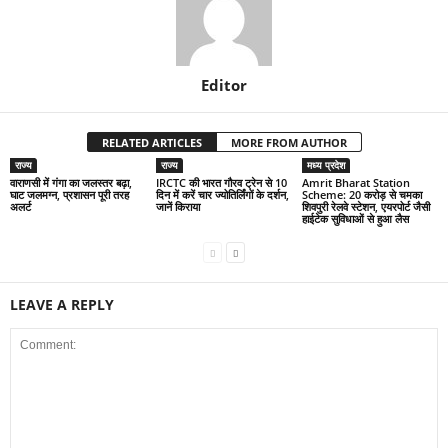
Editor
RELATED ARTICLES
MORE FROM AUTHOR
राज्य
राज्य
मध्य प्रदेश
वाराणसी में गंगा का जलस्तर बढ़ा,
IRCTC की भारत गौरव ट्रेन से 10
Amrit Bharat Station
घाट जलमग्न, प्रशासन पूरी तरह
दिन में करें चार ज्योतिर्लिंगों के दर्शन,
Scheme: 20 करोड़ से चमका
अलर्ट
जानें किराया
शिवपुरी रेलवे स्टेशन, एयरपोर्ट जैसी
हाईटेक सुविधाओं से हुआ लैस
LEAVE A REPLY