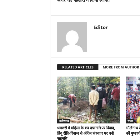
थावर चंद गहलोत ने किया स्वागत
Editor
RELATED ARTICLES
MORE FROM AUTHOR
छत्तीसगढ
राज्य
धमतरी में महिला के शव दफनाने पर विवाद,
भोलेनाथ के
हिंदू रीति-रिवाज से अंतिम संस्कार पर बनी
की पुष्पवर्ष
सहमति