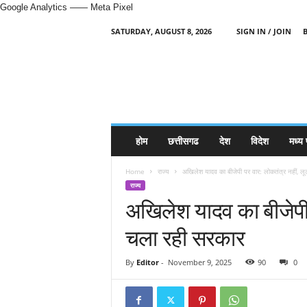
Google Analytics
—— Meta Pixel
SATURDAY, AUGUST 8, 2026
SIGN IN / JOIN
H
i
n
d
i
N
e
होम
छत्तीसगढ
देश
विदेश
मध्य 
w
s
Home
राज्य
अखिलेश यादव का बीजेपी पर वार: लोकतंत्र नहीं, लू
P
राज्य
o
अखिलेश यादव का बीजेपी प
r
t
चला रही सरकार
a
l
By
Editor
-
November 9, 2025
90
0