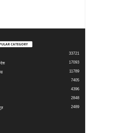
PULAR CATEGORY
33721
17093
रदेश
11789
गढ
7405
4396
2848
2489
यूज़