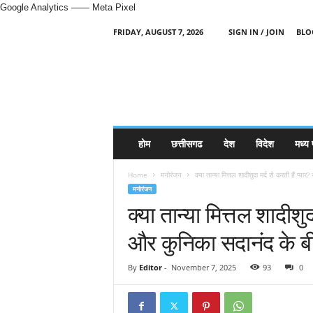
Google Analytics
—— Meta Pixel
FRIDAY, AUGUST 7, 2026
SIGN IN / JOIN
BLO
H
i
n
d
i
N
e
होम
छत्तीसगढ
देश
विदेश
मध्य 
w
s
Home
मनोरंजन
क्या तान्या मित्तल शादीशुदा मर्द से करती हैं प्या
P
मनोरंजन
o
क्या तान्या मित्तल शादीशुद
r
t
और कुनिका सदानंद के बीच
a
l
By
Editor
-
November 7, 2025
93
0