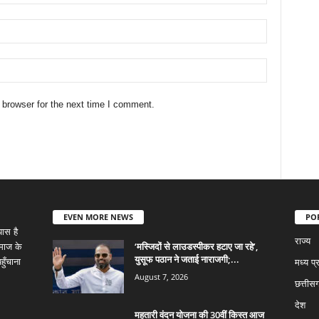
 browser for the next time I comment.
EVEN MORE NEWS
PO
ास है
राज्य
‘मस्जिदों से लाउडस्पीकर हटाए जा रहे’,
समाज के
युसूफ पठान ने जताई नाराजगी;...
ुँचाना
मध्य प्
August 7, 2026
छत्तीस
देश
महतारी वंदन योजना की 30वीं किस्त आज