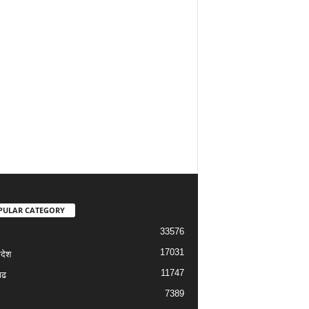
PULAR CATEGORY
33576
17031
रदेश
11747
गढ
7389