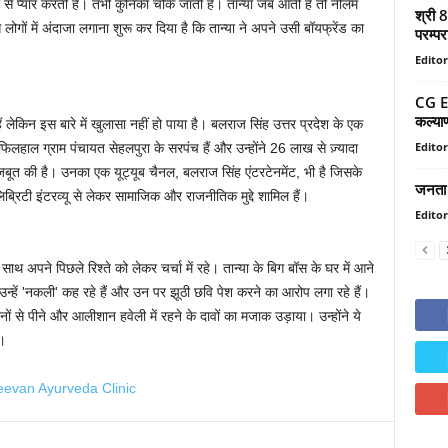
से प्यार करती है। तभी कुनिका चौंक जाती हैं। तान्या जब आती हैं तो नीलम
श्री 8
 लोगों में अंदाजा लगाना शुरू कर दिया है कि तान्या ने अपने उसी बॉयफ्रेंड का
परम्पर
Editor
CG E-
कल्याण
ं लेकिन इस बारे में खुलासा नहीं हो पाया है। बलराज सिंह उत्तर प्रदेश के एक
Editor
फिलहाल ग्राम पंचायत सेहलपुरा के सरपंच हैं और उन्होंने 26 लाख से ज़्यादा
जबूत की है। उनका एक यूट्यूब चैनल, बलराज सिंह एंटरटेनमेंट, भी है जिसके
जनता 
लिब्रिटी इंटरव्यू से लेकर सामाजिक और राजनीतिक मुद्दे शामिल हैं।
Editor
साथ अपने पिछले रिश्ते को लेकर चर्चा में रहे। तान्या के बिग बॉस के घर में आने
्हें 'नकली' कह रहे हैं और उन पर झूठी छवि पेश करने का आरोप लगा रहे हैं।
र्तनों से पीने और आलीशान हवेली में रहने के दावों का मजाक उड़ाया। उन्होंने ये
ं।