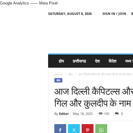
Google Analytics
—— Meta Pixel
SATURDAY, AUGUST 8, 2026
SIGN IN / JOIN
H
i
n
d
i
N
e
होम
छत्तीसगढ
देश
विदेश
मध्य 
w
s
Home
खेल
आज दिल्ली कैपिटल्स और पंजाब किंग्स का मैच खेला 
P
खेल
o
आज दिल्ली कैपिटल्स और 
r
t
गिल और कुलदीप के नाम द
a
l
By
Editor
-
May 18, 2025
105
0