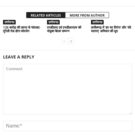
RELATED ARTICLES
MORE FROM AUTHOR
छत्तीसगढ
छत्तीसगढ
छत्तीसगढ
138 करोड़ की लागत से नांदघाट-
एनडीएमए एवं एनडीआरएफ की
छत्तीसगढ़ में ‘हर घर तिरंगा’ और ‘वंदे
मुंगेली रोड होगा फोरलेन
संयुक्त बैठक सम्पन्न
मातरम्’ अभियान की धूम
LEAVE A REPLY