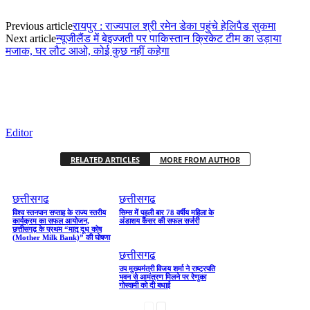
Previous article
रायपुर : राज्यपाल श्री रमेन डेका पहुंचे हेलिपैड सुकमा
Next article
न्यूजीलैंड में बेइज्जती पर पाकिस्तान क्रिकेट टीम का उड़ाया
मजाक, घर लौट आओ, कोई कुछ नहीं कहेगा
Editor
RELATED ARTICLES
MORE FROM AUTHOR
छत्तीसगढ
छत्तीसगढ
विश्व स्तनपान सप्ताह के राज्य स्तरीय
सिम्स में पहली बार 78 वर्षीय महिला के
कार्यक्रम का सफल आयोजन,
अंडाशय कैंसर की सफल सर्जरी
छत्तीसगढ़ के प्रथम “मातृ दूध कोष
(Mother Milk Bank)” की घोषणा
छत्तीसगढ
उप मुख्यमंत्री विजय शर्मा ने राष्ट्रपति
भवन से आमंत्रण मिलने पर रेणुका
गोस्वामी को दी बधाई