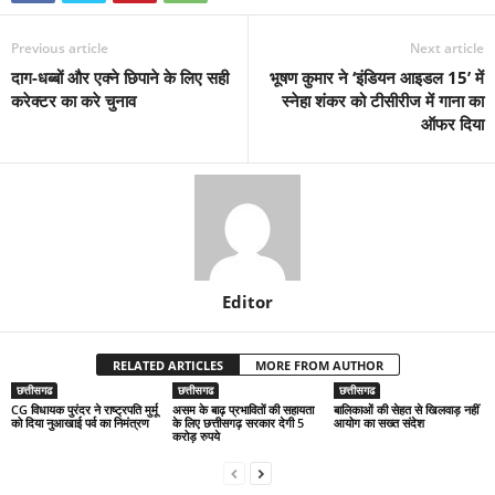
Previous article
Next article
दाग-धब्बों और एक्ने छिपाने के लिए सही
भूषण कुमार ने ‘इंडियन आइडल 15’ में
करेक्टर का करे चुनाव
स्नेहा शंकर को टीसीरीज में गाना का
ऑफर दिया
Editor
RELATED ARTICLES
MORE FROM AUTHOR
छत्तीसगढ
छत्तीसगढ
छत्तीसगढ
CG विधायक पुरंदर ने राष्ट्रपति मुर्मू
असम के बाढ़ प्रभावितों की सहायता
बालिकाओं की सेहत से खिलवाड़ नहीं
को दिया नुआखाई पर्व का निमंत्रण
के लिए छत्तीसगढ़ सरकार देगी 5
आयोग का सख्त संदेश
करोड़ रुपये