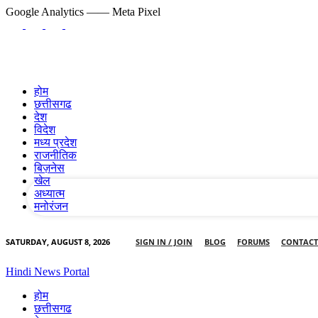
Google Analytics
—— Meta Pixel
होम
छत्तीसगढ
देश
your username
विदेश
मध्य प्रदेश
राजनीतिक
your password
बिज़नेस
खेल
अध्यात्म
मनोरंजन
SATURDAY, AUGUST 8, 2026
SIGN IN / JOIN
BLOG
FORUMS
CONTACT
Hindi News Portal
होम
छत्तीसगढ