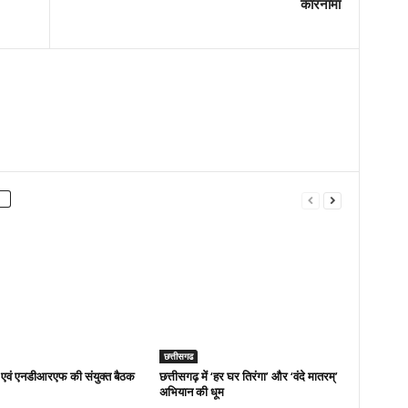
कारनामा
छत्तीसगढ
एवं एनडीआरएफ की संयुक्त बैठक
छत्तीसगढ़ में ‘हर घर तिरंगा’ और ‘वंदे मातरम्’
अभियान की धूम