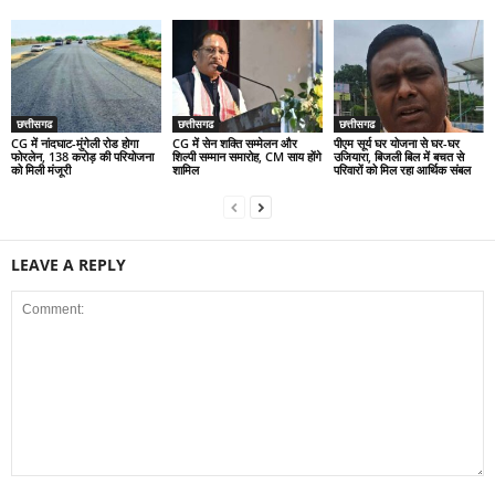
छत्तीसगढ
छत्तीसगढ
छत्तीसगढ
CG में नांदघाट-मुंगेली रोड होगा
CG में सेन शक्ति सम्मेलन और
पीएम सूर्य घर योजना से घर-घर
फोरलेन, 138 करोड़ की परियोजना
शिल्पी सम्मान समारोह, CM साय होंगे
उजियारा, बिजली बिल में बचत से
को मिली मंजूरी
शामिल
परिवारों को मिल रहा आर्थिक संबल
LEAVE A REPLY