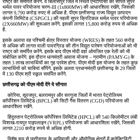
राष्ट्र को समर्पित करेंगे. वे बिलासपुर जिले में स्थित एनटीपीसी की सीपत सुपर
थर्मल पावर परियोजना चरण-III (1x800MW) की आधारशिला रखेंगे, जिसकी
लागत 9,790 करोड़ रुपए से अधिक है. पीएम छत्तीसगढ़ राज्य विद्युत उत्पादन
कंपनी लिमिटेड (CSPGCL) की पहली सुपर क्रिटिकल थर्मल पावर परियोजना
(2X660MW) की शुरूआत करेंगे. इसकी लागत 15,800 करोड़ रुपय से अधिक
है.
इसके अलावा वह पश्चिमी क्षेत्र विस्तार योजना (WRES) के तहत 560 करोड़
से अधिक की लागत वाली पावरग्रिड की तीन विद्युत पारेषण परियोजनाओं को भी
राष्ट्र को समर्पित करेंगे. इसके बाद पीएम मोदी वहां ओयजित एक रेली को भी
संबोधित करेंगे. इस दौरान धानमंत्री आवास योजना – ग्रामीण (PAMY-G) के
तहत 3 लाख लाभार्थियों का गृह प्रवेश होगा. पीएम मोदी इस योजना के तहत कुछ
लाभार्थियों को चाबियां सौंपेंगे. इसके अलवा प्रधानमंत्री छत्तीसगढ़ के 29 जिलों
में 130 पीएम श्री स्कूल समर्पित करेंगे.
छत्तीसगढ़ को पीएम मोदी देंगे ये सौगात
कोरिया, सूरजपुर, बलरामपुर और सरगुजा जिलों में भारत पेट्रोलियम
कॉर्पोरेशन लिमिटेड (BPCL) की सिटी गैस वितरण (CGD) परियोजना की
आधारशिला रखेंगे.
हिंदुस्तान पेट्रोलियम कॉर्पोरेशन लिमिटेड (HPCL) की 540 किलोमीटर लंबी
विशाख-रायपुर पाइपलाइन (VRPL) परियोजना की आधारशिला रखेंगे, जिसकी
लागत 2210 करोड़ रुपये से अधिक होगी.
विशेष रूप से छत्तीसगढ़ के आदिवासी और औद्योगिक क्षेत्रों में कनेक्टिविटी