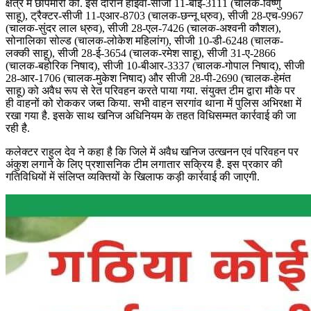
क्षेत्र में छापेमारी की. इस दौरान हाइवा-सीजी 11-बीई-3111 (चालक-विष्णु
साहू), ट्रैक्टर-सीजी 11-एआर-8703 (चालक-छन्नू ध्रुव), सीजी 28-एच-9967
(चालक-सुंदर लाल ध्रुव), सीजी 28-एल-7426 (चालक-अश्वनी कौशल),
सोनालिका सोल्ड (चालक-लोकेश महिलांग), सीजी 10-डी-6248 (चालक-
लक्की साहू), सीजी 28-ई-3654 (चालक-रमेश साहू), सीजी 31-ए-2866
(चालक-बहोरिक निषाद), सीजी 10-बीआर-3337 (चालक-गोपाल निषाद), सीजी
28-आर-1706 (चालक-मुकेश निषाद) और सीजी 28-पी-2690 (चालक-हेमंत
साहू) को अवैध रूप से रेत परिवहन करते पाया गया. संयुक्त टीम द्वारा मौके पर
ही वाहनों को रोककर जब्त किया. सभी वाहन सरगांव थाना में पुलिस अभिरक्षा में
रखा गया है. इसके साथ खनिज अधिनियम के तहत विधिसम्मत कार्रवाई की जा
रही है.
कलेक्टर राहुल देव ने कहा है कि जिले में अवैध खनिज उत्खनन एवं परिवहन पर
अंकुश लगाने के लिए प्रशासनिक टीम लगातार सक्रिय है. इस प्रकार की
गतिविधियों में संलिप्त व्यक्तियों के खिलाफ कड़ी कार्रवाई की जाएगी.