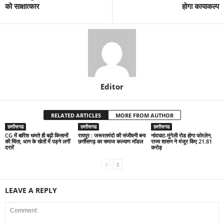
को साक्षात्कार
होगा कायाकल्प
Editor
RELATED ARTICLES
MORE FROM AUTHOR
छत्तीसगढ
छत्तीसगढ
छत्तीसगढ
CG में बारिश थमते ही बढ़ी किसानों
रायपुर : जरूरतमंदो की संजीवनी बना
नांदघाट-मुंगेली रोड होगा फोरलेन,
की चिंता, धान के खेतों में पड़ने लगीं
छत्तीसगढ़ का समाज कल्याण मॉडल
राज्य शासन ने मंजूर किए 21.81
दरारें
करोड़
LEAVE A REPLY