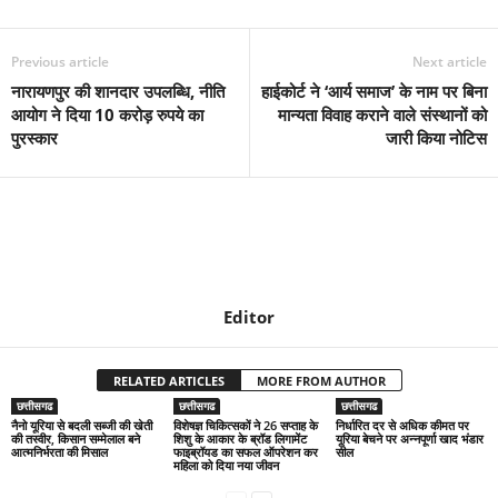
Previous article
Next article
नारायणपुर की शानदार उपलब्धि, नीति
हाईकोर्ट ने ‘आर्य समाज’ के नाम पर बिना
आयोग ने दिया 10 करोड़ रुपये का
मान्यता विवाह कराने वाले संस्थानों को
पुरस्कार
जारी किया नोटिस
Editor
RELATED ARTICLES
MORE FROM AUTHOR
छत्तीसगढ
छत्तीसगढ
छत्तीसगढ
नैनो यूरिया से बदली सब्जी की खेती
विशेषज्ञ चिकित्सकों ने 26 सप्ताह के
निर्धारित दर से अधिक कीमत पर
की तस्वीर, किसान सम्मेलाल बने
शिशु के आकार के ब्रॉड लिगामेंट
यूरिया बेचने पर अन्नपूर्णा खाद भंडार
आत्मनिर्भरता की मिसाल
फाइब्रॉयड का सफल ऑपरेशन कर
सील
महिला को दिया नया जीवन