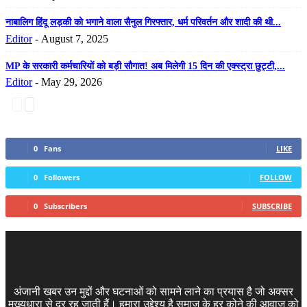
नाबालिग हिंदू लड़की को भगाने वाला सैनुल गिरफ्तार, धर्म परिवर्तन और शादी की थी...
Editor
-
August 7, 2025
MP के सरकारी कर्मचारियों को बड़ी सौगात! अब मिलेगी 15 दिन की एक्स्ट्रा छुट्टी,...
Editor
-
May 29, 2026
0
Fans
LIKE
0
Followers
FOLLOW
0
Subscribers
SUBSCRIBE
अंजानी खबर उन मुद्दों और घटनाओं को सामने लाने का प्रयास है जो अक्सर
मुख्यधारा से दूर रह जाती हैं। हमारा उद्देश्य है समाज के हर कोने की आवाज़ को