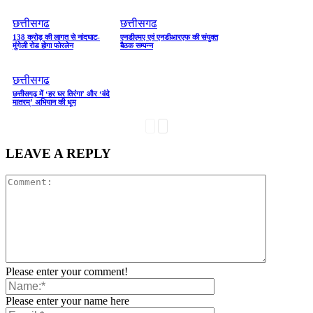
छत्तीसगढ
छत्तीसगढ
138 करोड़ की लागत से नांदघाट-
एनडीएमए एवं एनडीआरएफ की संयुक्त
मुंगेली रोड होगा फोरलेन
बैठक सम्पन्न
छत्तीसगढ
छत्तीसगढ़ में ‘हर घर तिरंगा’ और ‘वंदे
मातरम्’ अभियान की धूम
LEAVE A REPLY
Please enter your comment!
Please enter your name here