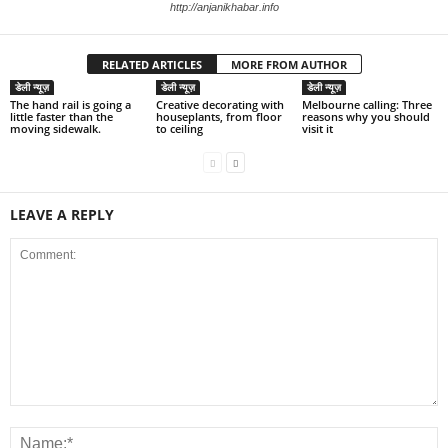
http://anjanikhabar.info
RELATED ARTICLES
MORE FROM AUTHOR
डेली न्यूज़
डेली न्यूज़
डेली न्यूज़
The hand rail is going a
Creative decorating with
Melbourne calling: Three
little faster than the
houseplants, from floor
reasons why you should
moving sidewalk.
to ceiling
visit it
LEAVE A REPLY