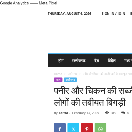
Google Analytics
—— Meta Pixel
THURSDAY, AUGUST 6, 2026
SIGN IN / JOIN
H
i
n
d
i
N
e
होम
छत्तीसगढ
देश
विदेश
मध्य 
w
s
Home
छत्तीसगढ
पनीर और चिकन की सब्‍जी खाने के बाद फूड प्वाइज
P
राज्य
छत्तीसगढ
o
पनीर और चिकन की सब्‍जी 
r
t
लोगों की तबीयत बिगड़ी
a
l
By
Editor
-
February 14, 2025
103
0