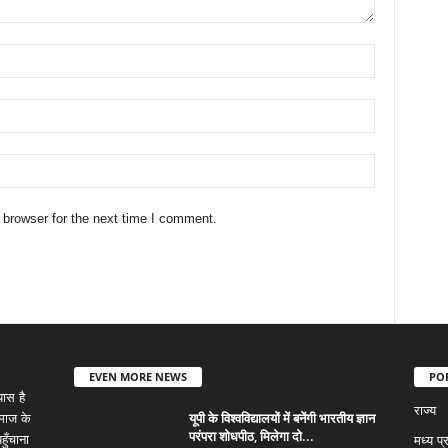
 browser for the next time I comment.
EVEN MORE NEWS
PO
ास है
राज्य
यूपी के विश्वविद्यालयों में बनेंगी भारतीय ज्ञान
समाज के
परंपरा शोधपीठ, मिलेगा दो...
ुँचाना
मध्य प्