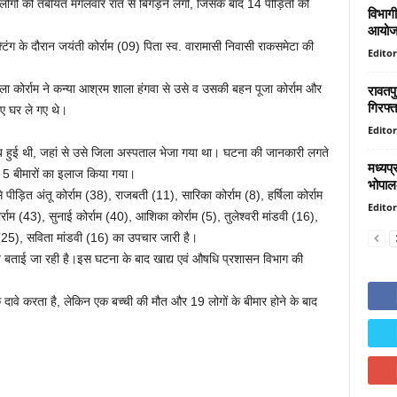
गों की तबीयत मंगलवार रात से बिगड़ने लगी, जिसके बाद 14 पीड़ितों को
विभागी
आयोज
ग के दौरान जयंती कोर्राम (09) पिता स्व. वारामासी निवासी राकसमेटा की
Editor
रावतप
ला कोर्राम ने कन्या आश्रम शाला हंगवा से उसे व उसकी बहन पूजा कोर्राम और
गिरफ्त
िए घर ले गए थे।
Editor
 हुई थी, जहां से उसे जिला अस्पताल भेजा गया था। घटना की जानकारी लगते
मध्यप्
ां 5 बीमारों का इलाज किया गया।
भोपाल-
ीड़ित अंतू कोर्राम (38), राजबती (11), सारिका कोर्राम (8), हर्षिला कोर्राम
Editor
्राम (43), सुनाई कोर्राम (40), आशिका कोर्राम (5), तुलेश्वरी मांडवी (16),
ाम (25), सविता मांडवी (16) का उपचार जारी है।
ब बताई जा रही है।इस घटना के बाद खाद्य एवं औषधि प्रशासन विभाग की
दावे करता है, लेकिन एक बच्ची की मौत और 19 लोगों के बीमार होने के बाद