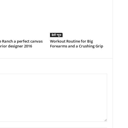
डेली न्यूज़
 Ranch a perfect canvas
Workout Routine for Big
erior designer 2016
Forearms and a Crushing Grip