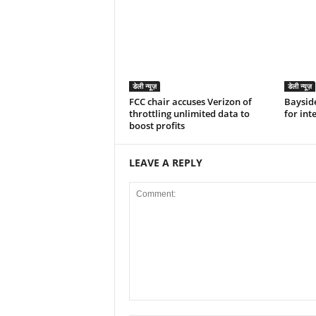
डेली न्यूज़
डेली न्यूज़
FCC chair accuses Verizon of
Bayside
throttling unlimited data to
for int
boost profits
LEAVE A REPLY