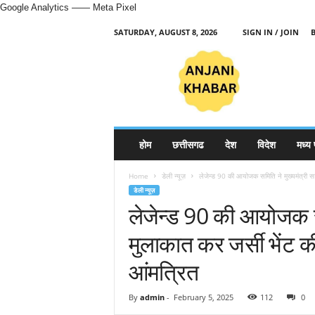
Google Analytics
—— Meta Pixel
SATURDAY, AUGUST 8, 2026
SIGN IN / JOIN
H
i
n
d
i
N
e
होम
छत्तीसगढ
देश
विदेश
मध्य 
w
s
Home
डेली न्यूज़
लेजेन्ड 90 की आयोजक समिति ने मुख्यमंत्री सा
P
डेली न्यूज़
o
लेजेन्ड 90 की आयोजक सम
r
t
मुलाकात कर जर्सी भेंट क
a
l
आंमत्रित
By
admin
-
February 5, 2025
112
0