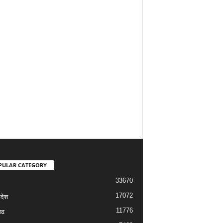
PULAR CATEGORY
33670
17072
रदेश
11776
गढ