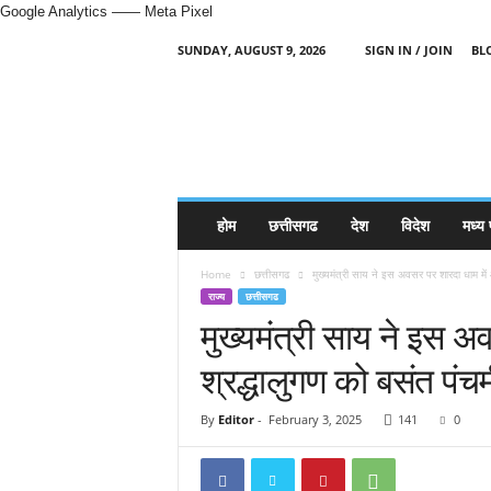
Google Analytics
—— Meta Pixel
SUNDAY, AUGUST 9, 2026
SIGN IN / JOIN
BL
H
i
n
d
i
N
e
होम
छत्तीसगढ
देश
विदेश
मध्य 
w
s
Home
छत्तीसगढ
मुख्यमंत्री साय ने इस अवसर पर शारदा धाम में
P
राज्य
छत्तीसगढ
o
मुख्यमंत्री साय ने इस 
r
t
श्रद्धालुगण को बसंत पंच
a
l
By
Editor
-
February 3, 2025
141
0