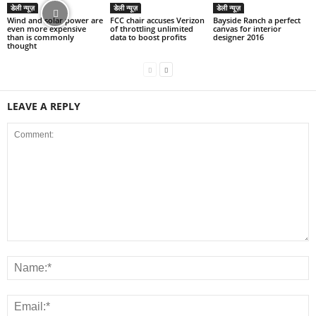
डेली न्यूज़
डेली न्यूज़
डेली न्यूज़
Wind and solar power are
FCC chair accuses Verizon
Bayside Ranch a perfect
even more expensive
of throttling unlimited
canvas for interior
than is commonly
data to boost profits
designer 2016
thought
LEAVE A REPLY