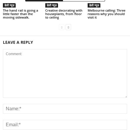
डेली न्यूज़
डेली न्यूज़
डेली न्यूज़
The hand rail is going a
Creative decorating with
Melbourne calling: Three
little faster than the
houseplants, from floor
reasons why you should
moving sidewalk.
to ceiling
visit it
LEAVE A REPLY