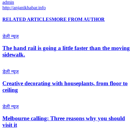
admin
http://anjanikhabar.info
RELATED ARTICLES
MORE FROM AUTHOR
डेली न्यूज़
The hand rail is going a little faster than the moving
sidewalk.
डेली न्यूज़
Creative decorating with houseplants, from floor to
ceiling
डेली न्यूज़
Melbourne calling: Three reasons why you should
visit it