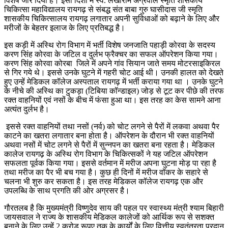
विशेष जोर दिया है। इसी दिशा में स्व. लखीराम अग्रवाल स्मृति शासकीय
चिकित्सा महाविद्यालय रायगढ़ से संबद्ध संत बाबा गुरु घासीदास जी स्मृति
शासकीय चिकित्सालय रायगढ़ लगातार अपनी सुविधाओं को बढ़ाने के लिए और
मरीजों के बेहतर इलाज के लिए प्रतिबद्ध है।
इस कड़ी में अस्थि रोग विभाग में भर्ती विशेष जनजाति पहाड़ी कोरवा के सदस्य
करण सिंह कोरवा के जटिल व दुर्लभ फ्रैक्चर का सफल ऑपरेशन किया गया।
करण सिंह कोरवा कोरबा जिले में अपने गांव सियान जाते समय मोटरसाइकिरल
से गिर गये थे। इससे उनके घुटने में गहरी चोट आई थी। उनकी हालत को देखते
हुए उन्हें मेडिकल कॉलेज अस्पताल रायगढ़ में भर्ती कराया गया था । उनके घुटने
के नीचे की अस्थि का टुकड़ा (टिबिया कॉन्डाइल) जोड़ से टूट कर पीछे की तरफ
रक्त वाहनियों एवं नसों के बीच में फंसा हुआ था। इस तरह का केस सामने आना
अत्यंत दुर्लभ है।
इससे रक्त वाहनियों तथा नसों (नर्व) को चोट लगने से पैरों में लकवा अथवा पैर
काटने का खतरा लगातार बना होता है। ऑपरेशन के दौरान भी रक्त वाहनियों
अथवा नसों में चोट लगने से पैरों में सुन्नपन का खतरा बना रहता है। मेडिकल
कालेज रायगढ़ के अस्थि रोग विभाग के चिकित्सकों ने यह जटिल ऑपरेशन
सफलता पूर्वक किया गया। इससे वर्तमान में मरीज अपना घुटना मोड़ पा रहा है
तथा मरीज का पैर भी बच गया है। कुछ ही दिनों में मरीज वॉकर के सहारे से
चलना भी शुरु कर सकता है। इस तरह मेडिकल कॉलेज रायगढ़ एक और
उपलब्धि के साथ प्रगति की ओर अग्रसर है।
गौरतलब है कि मुख्यमंत्री विष्णुदेव साय की पहल पर स्वास्थ्य मंत्री श्याम बिहारी
जायसवाल ने राज्य के शासकीय मेडिकल कालेजों को आर्थिक रूप से सशक्त
बनाने के लिए उन्हें 2 करोड़ रूपए तक के कार्यों के लिए वित्तीय स्वतंत्रता प्रदान