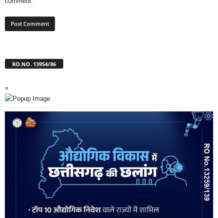
comment.
RO.NO. 13954/86
×