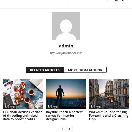
admin
http://anjanikhabar.info
RELATED ARTICLES
MORE FROM AUTHOR
डेली न्यूज़
डेली न्यूज़
डेली न्यूज़
FCC chair accuses Verizon
Bayside Ranch a perfect
Workout Routine for Big
of throttling unlimited
canvas for interior
Forearms and a Crushing
data to boost profits
designer 2016
Grip