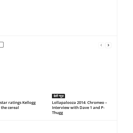
डेली न्यूज़
star ratings Kellogg
Lollapalooza 2014: Chromeo –
 the cereal
Interview with Dave 1 and P-
Thugg