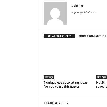
admin
http://anjanikhabar.info
RELATED ARTICLES
MORE FROM AUTHOR
डेली न्यूज़
डेली न्यूज़
7 unique egg decorating ideas
Health 
for you to try this Easter
reveals
LEAVE A REPLY