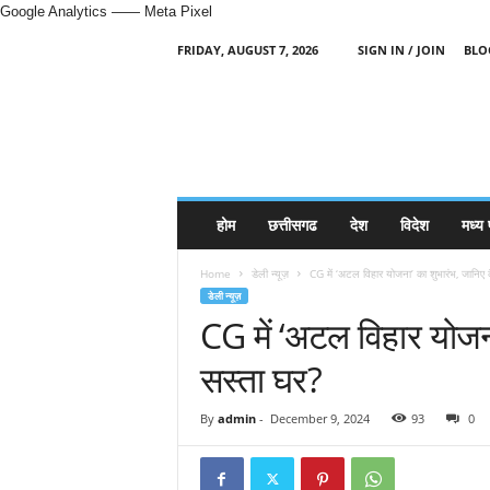
Google Analytics
—— Meta Pixel
FRIDAY, AUGUST 7, 2026
SIGN IN / JOIN
BLO
H
i
n
d
i
N
e
होम
छत्तीसगढ
देश
विदेश
मध्य 
w
s
Home
डेली न्यूज़
CG में ‘अटल विहार योजना’ का शुभारंभ, जानिए 
P
डेली न्यूज़
o
CG में ‘अटल विहार योजना
r
t
सस्ता घर?
a
l
By
admin
-
December 9, 2024
93
0