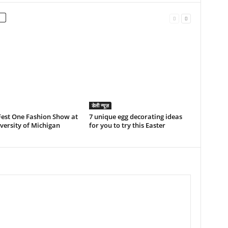
डेली न्यूज़
Fest One Fashion Show at
7 unique egg decorating ideas
versity of Michigan
for you to try this Easter