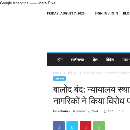
Google Analytics
—— Meta Pixel
FRIDAY, AUGUST 7, 2026
SIGN IN / JOIN
BLO
H
i
n
d
i
N
e
होम
छत्तीसगढ
देश
विदेश
मध्य 
w
s
Home
डेली न्यूज़
बालोद बंद: न्यायालय स्थानांतरण के खिलाफ व्य
P
डेली न्यूज़
o
बालोद बंद: न्यायालय स्थ
r
t
नागरिकों ने किया विरोध प
a
l
By
admin
-
December 2, 2024
132
0